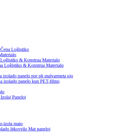
 Ĉena Loĝistiko
Materialo
a Loĝistiko & Konstrua Materialo
na Loĝistiko & Konstrua Materialo
 izolado panelo por pli malvarmeta ujo
ua izolado panelo kun PET-filmo
olo
Izolaj Paneloj
mo-izola mato
lado litkovrilo Mat paneloj