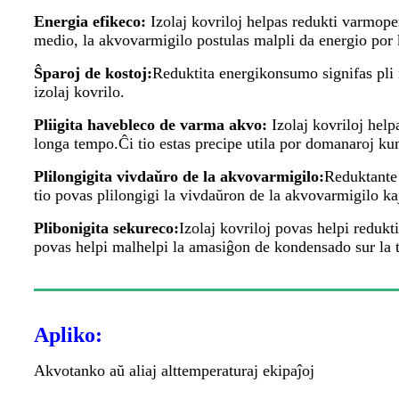
Energia efikeco:
Izolaj kovriloj helpas redukti varmop
medio, la akvovarmigilo postulas malpli da energio por 
Ŝparoj de kostoj:
Reduktita energikonsumo signifas pli 
izolaj kovrilo.
Pliigita havebleco de varma akvo:
Izolaj kovriloj hel
longa tempo.Ĉi tio estas precipe utila por domanaroj ku
Plilongigita vivdaŭro de la akvovarmigilo:
Reduktante 
tio povas plilongigi la vivdaŭron de la akvovarmigilo ka
Plibonigita sekureco:
Izolaj kovriloj povas helpi redukt
povas helpi malhelpi la amasiĝon de kondensado sur la 
Apliko:
Akvotanko aŭ aliaj alttemperaturaj ekipaĵoj