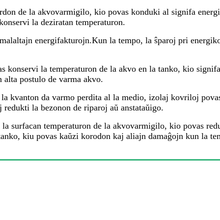
erdon de la akvovarmigilo, kio povas konduki al signifa energ
konservi la deziratan temperaturon.
malaltajn energifakturojn.Kun la tempo, la ŝparoj pri energik
pas konservi la temperaturon de la akvo en la tanko, kio signif
n alta postulo de varma akvo.
la kvanton da varmo perdita al la medio, izolaj kovriloj pova
j redukti la bezonon de riparoj aŭ anstataŭigo.
i la surfacan temperaturon de la akvovarmigilo, kio povas redu
tanko, kiu povas kaŭzi korodon kaj aliajn damaĝojn kun la te