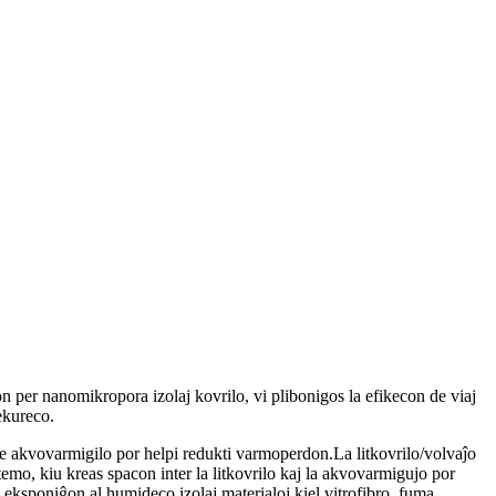
lon per nanomikropora izolaj kovrilo, vi plibonigos la efikecon de viaj
ekureco.
de akvovarmigilo por helpi redukti varmoperdon.La litkovrilo/volvaĵo
emo, kiu kreas spacon inter la litkovrilo kaj la akvovarmigujo por
aj eksponiĝon al humideco.izolaj materialoj kiel vitrofibro, fuma