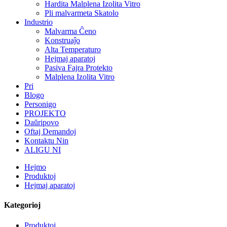
Hardita Malplena Izolita Vitro
Pli malvarmeta Skatolo
Industrio
Malvarma Ĉeno
Konstruaĵo
Alta Temperaturo
Hejmaj aparatoj
Pasiva Fajra Protekto
Malplena Izolita Vitro
Pri
Blogo
Personigo
PROJEKTO
Daŭripovo
Oftaj Demandoj
Kontaktu Nin
ALIGU NI
Hejmo
Produktoj
Hejmaj aparatoj
Kategorioj
Produktoj