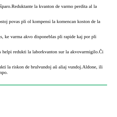
iŝparo.Reduktante la kvanton de varmo perdita al la
ostoj povas pli ol kompensi la komencan koston de la
as, ke varma akvo disponeblas pli rapide kaj por pli
s helpi redukti la laborkvanton sur la akvovarmigilo.Ĉi
kti la riskon de brulvundoj aŭ aliaj vundoj.Aldone, ili
mpo.