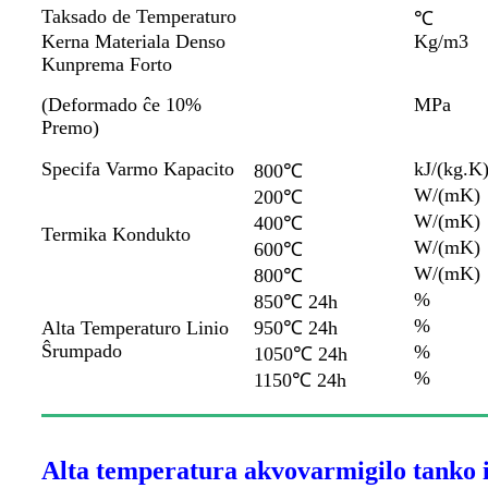
Taksado de Temperaturo
℃
Kerna Materiala Denso
Kg/m3
Kunprema Forto
(
Deformado ĉe 10%
MPa
Premo)
Specifa Varmo Kapacito
kJ/(kg.K
800℃
W/(mK)
200℃
W/(mK)
400℃
Termika Kondukto
W/(mK)
600℃
W/(mK)
800℃
%
850℃ 24h
%
Alta Temperaturo Linio
950℃ 24h
Ŝrumpado
%
1050℃ 24h
%
1150℃ 24h
Alta temperatura akvovarmigilo tanko i