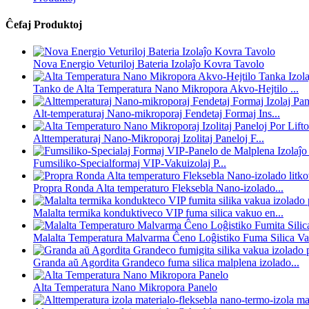
Ĉefaj Produktoj
Nova Energio Veturiloj Bateria Izolaĵo Kovra Tavolo
Tanko de Alta Temperatura Nano Mikropora Akvo-Hejtilo ...
Alt-temperaturaj Nano-mikroporaj Fendetaj Formaj Ins...
Alttemperaturaj Nano-Mikroporaj Izolitaj Paneloj F...
Fumsiliko-Specialformaj VIP-Vakuizolaj P...
Propra Ronda Alta temperaturo Fleksebla Nano-izolado...
Malalta termika konduktiveco VIP fuma silica vakuo en...
Malalta Temperatura Malvarma Ĉeno Loĝistiko Fuma Silica Va.
Granda aŭ Agordita Grandeco fuma silica malplena izolado...
Alta Temperatura Nano Mikropora Panelo