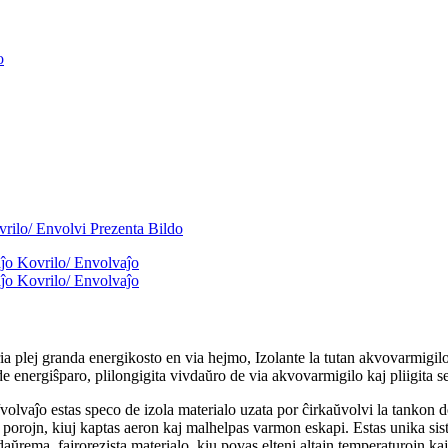
 tria plej granda energikosto en via hejmo, Izolante la tutan akvovarmigi
e energiŝparo, plilongigita vivdaŭro de via akvovarmigilo kaj pliigita s
olvaĵo estas speco de izola materialo uzata por ĉirkaŭvolvi la tankon 
 porojn, kiuj kaptas aeron kaj malhelpas varmon eskapi. Estas unika sist
el daŭrema, fajrorezista materialo, kiu povas elteni altajn temperaturojn k