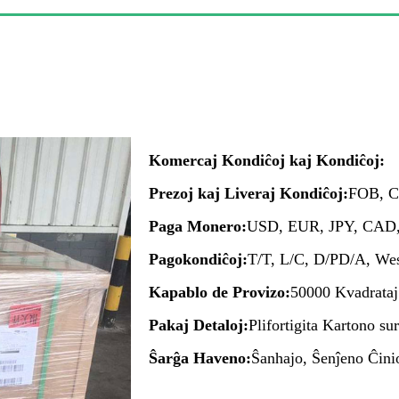
Komercaj Kondiĉoj kaj Kondiĉoj:
Prezoj kaj Liveraj Kondiĉoj:
FOB, C
Paga Monero:
USD, EUR, JPY, CAD
Pagokondiĉoj:
T/T, L/C, D/PD/A, We
Kapablo de Provizo:
50000 Kvadrataj
Pakaj Detaloj:
Plifortigita Kartono su
Ŝarĝa Haveno:
Ŝanhajo, Ŝenĵeno Ĉini