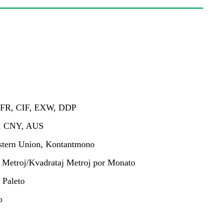
FR, CIF, EXW, DDP
, CNY, AUS
stern Union, Kontantmono
 Metroj/Kvadrataj Metroj por Monato
r Paleto
o