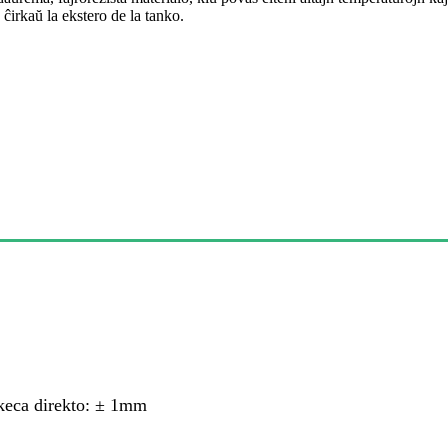
j ĉirkaŭ la ekstero de la tanko.
keca direkto: ± 1mm