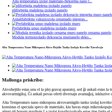
Alta temperatura izolaj materialo-fleksebla nano t...
plifortigita malplena izolado panelo
Antaŭfabrikita vakuizozola ornamado integras...
Prefabrikita unuo malplena izolado muro
Modula termoizolado dekoracia murpanelo deko...
Alta Temperatura Nano Mikropora Akvo-Hejtilo Tanka Izolaĵo Kovrilo/ Envolvaĵo
Mallonga priskribo:
Akvohejtilo estas unu el la plej gravaj aparatoj, sed ĝi ankaŭ estas la
akvovarmigiloj, Ĝi ankaŭ povas oferti diversajn avantaĝoj, inkluzive d
Alta Temperaturo nano mikropora akvovarmigilo tanko izolaj kovrilo/v
konsistas el speciala speco de materialo, kiu havas etajn mikroskopajn
atingi pli bonajn rezultojn.La izolaj kovrilo/volvaĵo estas tipe farita 