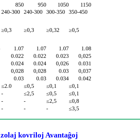
850
950
1050
1150
240-300
240-300
300-350
350-450
≥0,3
≥0,3
≥0,32
≥0,5
)
1.07
1.07
1.07
1.08
0.022
0.022
0.023
0,025
0.024
0.024
0,026
0.031
0,028
0,028
0.03
0,037
0.03
0.03
0.034
0.042
≤2.0
≤0,5
≤0,1
≤0,1
-
≤2,5
≤0,5
≤0,1
-
-
≤2,5
≤0,8
-
-
-
≤3,5
zolaj kovriloj Avantaĝoj