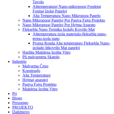
Tavolo
Alttemperaturaj Nano-mikroporaj Fendetaj
Formaj Izolaj Paneloj
Alta Temperatura Nano Mikropora Panelo
Nano Mikroporaj Paneloj Por Pasiva Fajra Protekto
Nano Mikroporaj Paneloj Por Hejma Aparato
Fleksebla Nano Termika Izolaĵo Kovrilo Mat
Alttemperatura izola materialo-fleksebla nano-
termo-izola mato
Propra Ronda Alta temperaturo Fleksebla Nano-
izolado litkovrilo Mat paneloj
Hardita Malplena Izolita Vitro
Pli malvarmeta Skatolo
Industrio
Malvarma Ĉeno
Konstruaĵo
Alta Temperaturo
Hejmaj aparatoj
Pasiva Fajra Protekto
Malplena Izolita Vitro
Pri
Blogo
Personigo
PROJEKTO
Daŭripovo