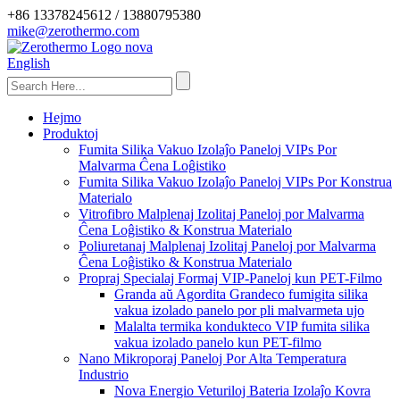
+86 13378245612 / 13880795380
mike@zerothermo.com
English
Hejmo
Produktoj
Fumita Silika Vakuo Izolaĵo Paneloj VIPs Por
Malvarma Ĉena Loĝistiko
Fumita Silika Vakuo Izolaĵo Paneloj VIPs Por Konstrua
Materialo
Vitrofibro Malplenaj Izolitaj Paneloj por Malvarma
Ĉena Loĝistiko & Konstrua Materialo
Poliuretanaj Malplenaj Izolitaj Paneloj por Malvarma
Ĉena Loĝistiko & Konstrua Materialo
Propraj Specialaj Formaj VIP-Paneloj kun PET-Filmo
Granda aŭ Agordita Grandeco fumigita silika
vakua izolado panelo por pli malvarmeta ujo
Malalta termika kondukteco VIP fumita silika
vakua izolado panelo kun PET-filmo
Nano Mikroporaj Paneloj Por Alta Temperatura
Industrio
Nova Energio Veturiloj Bateria Izolaĵo Kovra