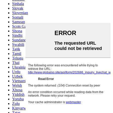
Sinhala
Slovak
Slovenian
Somali
Samoan
Scots Gaelic
Shona
Sindhi
Sundanese
Swahili
Tajik
Tamil
Telugu
Thai
Ukrainian
Urdu
Uzbek
Vietnamese
Welsh
Xhosa
Yiddish
Yoruba
Zulu
Kinyarwanda
Tatar