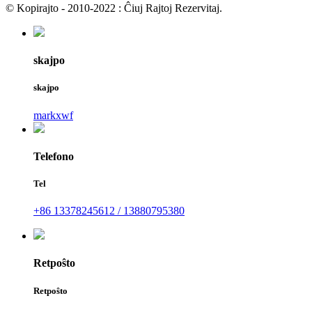
© Kopirajto - 2010-2022 : Ĉiuj Rajtoj Rezervitaj.
skajpo
skajpo
markxwf
Telefono
Tel
+86 13378245612 / 13880795380
Retpoŝto
Retpoŝto