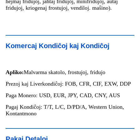
hejmaj fridujoj, jaĥtaj fridujoj, minifridujoj, aŭtaj
fridujoj, kriogenaj frostujoj, vendiloj. maŝino).
Komercaj Kondiĉoj kaj Kondiĉoj
Apliko:
Malvarma skatolo, frostujoj, fridujo
Prezoj kaj Liverkondiĉoj: FOB, CFR, CIF, EXW, DDP
Paga Monero: USD, EUR, JPY, CAD, CNY, AUS
Pagaj Kondiĉoj: T/T, L/C, D/PD/A, Western Union,
Kontantmono
Pakaj Detaloj