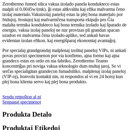
Zerothermo fumed silica vakua izolado panela kondukteco estas
malpli ol 0.0045w/(mk), ĝi estas altkvalita kaj efika malvarma ĉeno
izolaj materialo.Vakuizolaj paneloj estas la plej bona materialo por
fridujoj, frostujoj kaj malvarmĉena transporta ekipaĵo pro Ĝia
malalta termika kondukteco kaj bona termika izolado kaj ŝparado de
energio, vakua izolaj paneloj ne nur provizas pli grandan spacan
uzadon en malvarma ĉena izolado-apliko, sed ankaŭ havas
evidentan izolan efikon. kaj energiŝparaj ekonomiaj avantaĝoj.
Por specialaj grandgrandaj malplenaj izolitaj paneloj VIPs, ni ankaŭ
povas provizi specimenon por via konfirmo, ajna formo kaj ajna
grandeco estas en ordo en nia fabriko, Zerothermo Teamo
koncentriĝas pri noviga vakua teknologio dum multaj jaroj, Se vi
serĉas specialigitan grandecon fumadsiliko. malplenaj izolaj paneloj
(VIP-oj), bonvolu kontakti nin, ni respondos al vi en 24 horoj kun
plej bona klienta servo kaj plej bona produkto.
Sendu retpoŝton al ni
Senpagaj specimenoj
Produkta Detalo
Produktaj Etikedoj