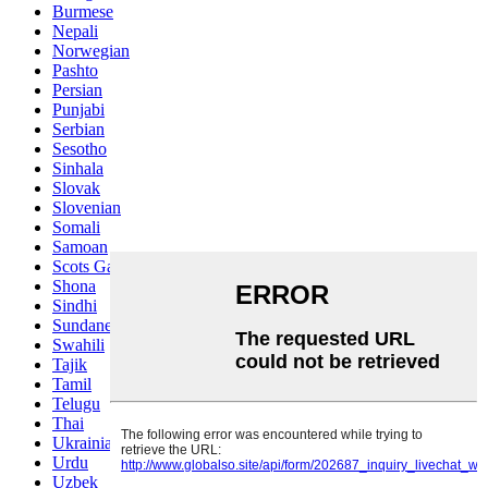
Burmese
Nepali
Norwegian
Pashto
Persian
Punjabi
Serbian
Sesotho
Sinhala
Slovak
Slovenian
Somali
Samoan
Scots Gaelic
Shona
Sindhi
Sundanese
Swahili
Tajik
Tamil
Telugu
Thai
Ukrainian
Urdu
Uzbek