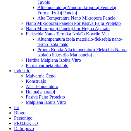
Tavolo
Alttemperaturaj Nano-mikroporaj Fendetaj
Formaj Izolaj Paneloj
Alta Temperatura Nano Mikropora Panelo
Nano Mikroporaj Paneloj Por Pasiva Fajra Protekto
Nano Mikroporaj Paneloj Por Hejma Aparato
Fleksebla Nano Termika Izolaĵo Kovrilo Mat
Alttemperatura izola materialo-fleksebla nano-
termo-izola mato
Propra Ronda Alta temperaturo Fleksebla Nano-
izolado litkovrilo Mat paneloj
Hardita Malplena Izolita Vitro
Pli malvarmeta Skatolo
Industrio
Malvarma Ĉeno
Konstruaĵo
Alta Temperaturo
Hejmaj aparatoj
Pasiva Fajra Protekto
Malplena Izolita Vitro
Pri
Blogo
Personigo
PROJEKTO
Daŭripovo