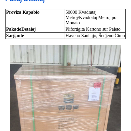
Proviza Kapablo
50000 Kvadrataj
Metroj/Kvadrataj Metroj por
Monato
Pakado
Detaloj
Plifortigita Kartono sur Paleto
Ŝarĝante
Haveno Ŝanhajo, Ŝenĵeno Ĉinio