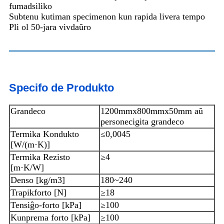
fumadsiliko
Subtenu kutiman specimenon kun rapida livera tempo
Pli ol 50-jara vivdaŭro
Specifo de Produkto
Grandeco
1200mmx800mmx50mm aŭ
personecigita grandeco
Termika Kondukto
≤0,0045
[W/(m·K)]
Termika Rezisto
≥4
[m·K/W]
Denso [kg/m3]
180~240
Trapikforto [N]
≥18
Tensiĝo-forto [kPa]
≥100
Kunprema forto [kPa]
≥100