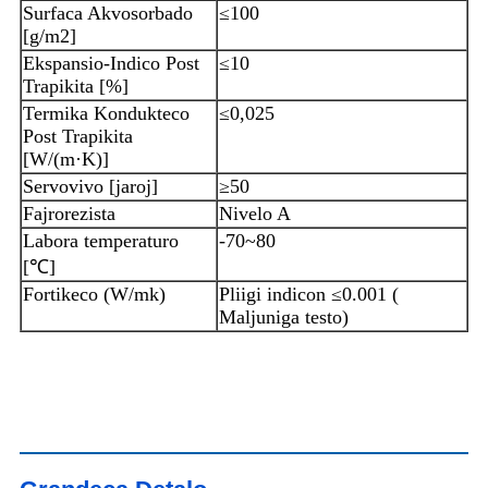
Surfaca Akvosorbado
≤100
[g/m2]
Ekspansio-Indico Post
≤10
Trapikita [%]
Termika Kondukteco
≤0,025
Post Trapikita
[W/(m·K)]
Servovivo [jaroj]
≥50
Fajrorezista
Nivelo A
Labora temperaturo
-70~80
[℃]
Fortikeco (W/mk)
Pliigi indicon ≤0.001 (
Maljuniga testo)