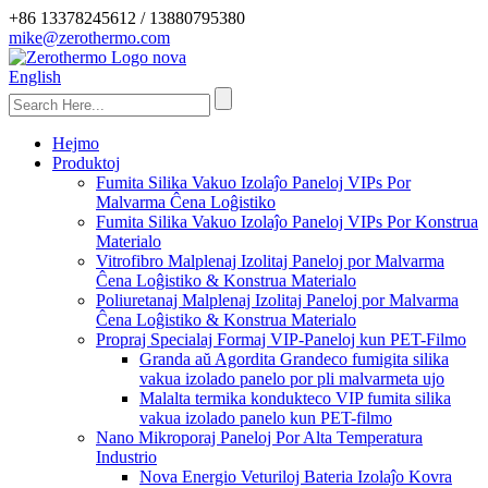
+86 13378245612 / 13880795380
mike@zerothermo.com
English
Hejmo
Produktoj
Fumita Silika Vakuo Izolaĵo Paneloj VIPs Por
Malvarma Ĉena Loĝistiko
Fumita Silika Vakuo Izolaĵo Paneloj VIPs Por Konstrua
Materialo
Vitrofibro Malplenaj Izolitaj Paneloj por Malvarma
Ĉena Loĝistiko & Konstrua Materialo
Poliuretanaj Malplenaj Izolitaj Paneloj por Malvarma
Ĉena Loĝistiko & Konstrua Materialo
Propraj Specialaj Formaj VIP-Paneloj kun PET-Filmo
Granda aŭ Agordita Grandeco fumigita silika
vakua izolado panelo por pli malvarmeta ujo
Malalta termika kondukteco VIP fumita silika
vakua izolado panelo kun PET-filmo
Nano Mikroporaj Paneloj Por Alta Temperatura
Industrio
Nova Energio Veturiloj Bateria Izolaĵo Kovra