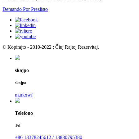
Demando Por Prezlisto
© Kopirajto - 2010-2022 : Ĉiuj Rajtoj Rezervitaj.
skajpo
skajpo
markxwf
Telefono
Tel
+86 13378245612 / 13880795380