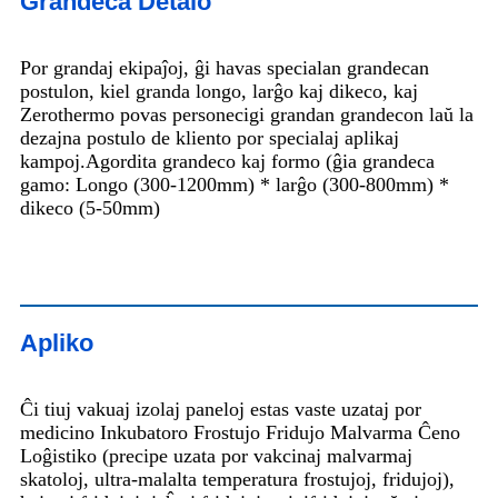
Grandeca Detalo
Por grandaj ekipaĵoj, ĝi havas specialan grandecan
postulon, kiel granda longo, larĝo kaj dikeco, kaj
Zerothermo povas personecigi grandan grandecon laŭ la
dezajna postulo de kliento por specialaj aplikaj
kampoj.Agordita grandeco kaj formo (ĝia grandeca
gamo: Longo (300-1200mm) * larĝo (300-800mm) *
dikeco (5-50mm)
Apliko
Ĉi tiuj vakuaj izolaj paneloj estas vaste uzataj por
medicino Inkubatoro Frostujo Fridujo Malvarma Ĉeno
Loĝistiko (precipe uzata por vakcinaj malvarmaj
skatoloj, ultra-malalta temperatura frostujoj, fridujoj),