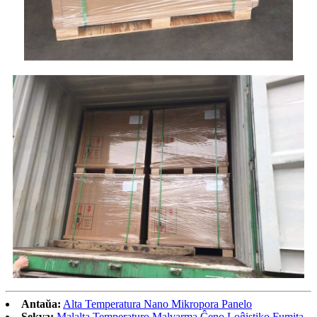
Antaŭa:
Alta Temperatura Nano Mikropora Panelo
Sekva:
Malalta Temperaturo Malvarma Ĉeno Loĝistiko Fumita