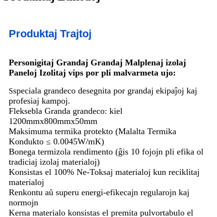
Produktaj Trajtoj
Personigitaj Grandaj Grandaj Malplenaj izolaj
Paneloj Izolitaj vips por pli malvarmeta ujo:
speciala grandeco desegnita por grandaj ekipaĵoj kaj
S
profesiaj kampoj.
Fleksebla Granda grandeco: kiel
1200mmx800mmx50mm
Maksimuma termika protekto (Malalta Termika
Kondukto ≤ 0.0045W/mK)
Bonega termizola rendimento (ĝis 10 fojojn pli efika ol
tradiciaj izolaj materialoj)
Konsistas el 100% Ne-Toksaj materialoj kun reciklitaj
materialoj
Renkontu aŭ superu energi-efikecajn regularojn kaj
normojn
Kerna materialo konsistas el premita pulvortabulo el